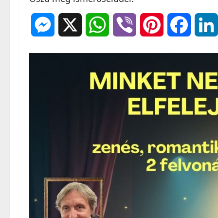
Messenger
X
WhatsApp
Viber
Pinterest
Facebo