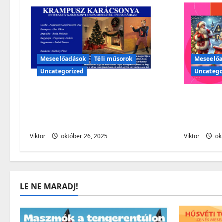
Meseelőadások
Téli műsorok
Meseelő
Uncategorized
Uncatego
A szeretet ünnepére készül a
Mielőtt 
család…Vajon Krampusz, mit
Krampi k
talál ki már megint?
meg kel
Viktor
október 26, 2025
Viktor
ok
LE NE MARADJ!