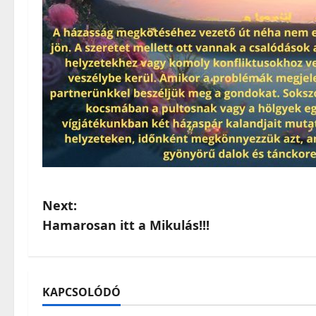
Post
Next:
Hamarosan itt a Mikulás!!!
navigation
KAPCSOLÓDÓ