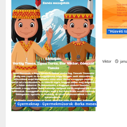
"Húsvéti t
Húsvéti m
vegyenek
Viktor
janu
Gyermeknap - Gyermekműsorok -Borka mesesarok
Gyermeknap – Gyermekműsorok
– Borka mesesarok