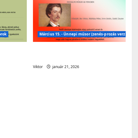
orok
Március 15. - Ünnepi műsor (zenés-prozás verzió)
almi műsor
Március 15. – Ünnepi műsor
(zenés – prózai verzió)
Viktor
január 21, 2026