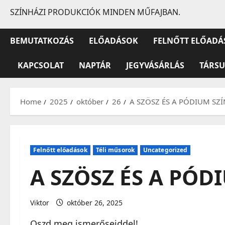
SZÍNHÁZI PRODUKCIÓK MINDEN MŰFAJBAN.
BEMUTATKOZÁS
ELŐADÁSOK
FELNŐTT ELŐADÁ
KAPCSOLAT
NAPTÁR
JEGYVÁSÁRLÁS
TÁRS
Home
2025
október
26
A SZÖSZ ÉS A PÓDIUM SZÍN
Felnőtt előadások
Téli műsorok
Uncategorized
A SZÖSZ ÉS A PÓDI
Viktor
október 26, 2025
Oszd meg ismerőseiddel!