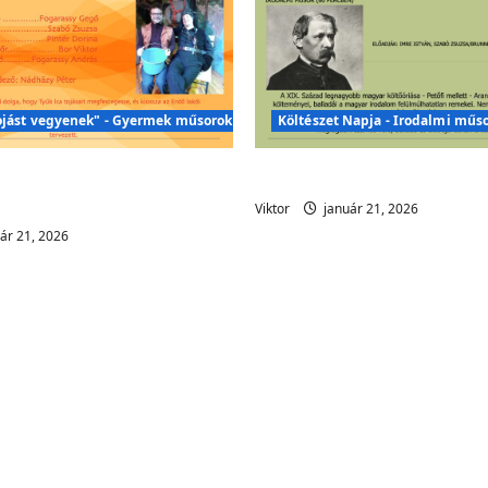
ojást vegyenek" - Gyermek műsorok
Költészet Napja - Irodalmi műs
űsor – „Húsvéti tojást
Költészet Napja – Irod
!” – Gyermekműsor
Viktor
január 21, 2026
ár 21, 2026