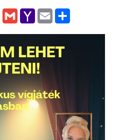
ok
LinkedIn
Gmail
Yahoo
Email
Ossza
Mail
meg