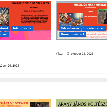
adások
Téli műsorok
Téli műsorok
Uncategorized
rized
Ünnepi műsorok
megérkezik a Mikulás
Hamarosan itt a Mikulás
észül valamire, amit
Viktor
október 26, 2025
l akadályoznunk!
tóber 26, 2025