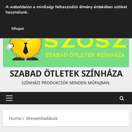
Skip
augusztus 7, 2026
2:17:19 AM
A weboldalon a minőségi felhasználói élmény érdekében sütiket
to
használunk.
content
Elfogad
SZABAD ÖTLETEK SZÍNHÁZA
SZÍNHÁZI PRODUKCIÓK MINDEN MŰFAJBAN.
Primary
Menu
Home
Meseelőadások