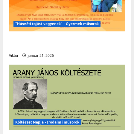
"Húsvéti tojást vegyenek" - Gyermek műsorok
Húsvéti műsor – „Húsvéti tojást
vegyenek!” – Gyermekműsor
Viktor
január 21, 2026
Költészet Napja - Irodalmi műsorok