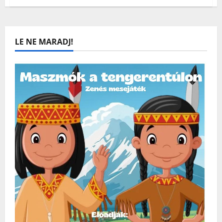
Mielőtt
megérkezik
a
Mikulás
Krampi
készül
LE NE MARADJ!
valamire,
amit
meg
kell
akadályoznunk!