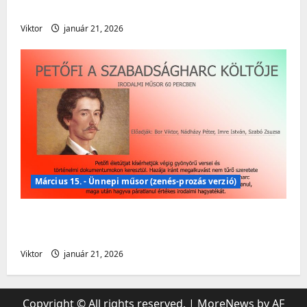
Költészet Napja – Irodalmi műsor
Viktor
január 21, 2026
Március 15. - Ünnepi műsor (zenés-prozás verzió)
Március 15. – Ünnepi műsor (zenés – prózai
verzió)
Viktor
január 21, 2026
Copyright © All rights reserved.
|
MoreNews
by AF