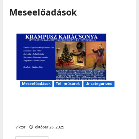
Meseelőadások
Meseelőadások
Téli műsorok
Uncategorized
A szeretet ünnepére készül a
család…Vajon Krampusz, mit talál
ki már megint?
Viktor
október 26, 2025