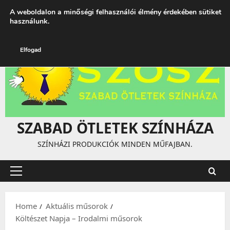
Skip
augusztus 10, 2026
10:23:08 AM
A weboldalon a minőségi felhasználói élmény érdekében sütiket
to
használunk.
content
Elfogad
SZABAD ÖTLETEK SZÍNHÁZA
SZÍNHÁZI PRODUKCIÓK MINDEN MŰFAJBAN.
Primary
Menu
Home
Aktuális műsorok
Költészet Napja – Irodalmi műsorok