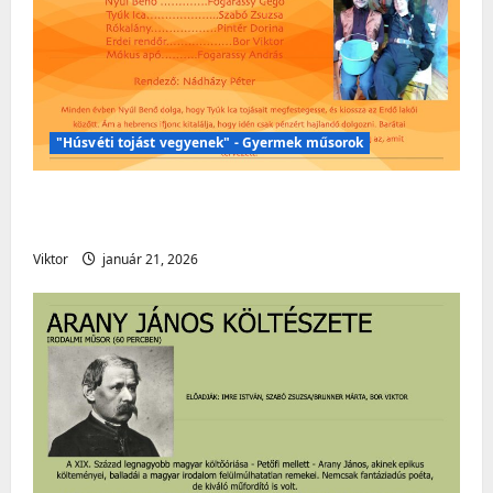
"Húsvéti tojást vegyenek" - Gyermek műsorok
Húsvéti műsor – „Húsvéti tojást
vegyenek!” – Gyermekműsor
Viktor
január 21, 2026