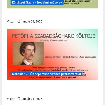
Költészet Napja - Irodalmi műsorok
Költészet Napja – Irodalmi műsor
Viktor
január 21, 2026
Március 15. - Ünnepi műsor (zenés-prozás verzió)
Március 15. – Ünnepi műsor (zenés – prózai
verzió)
Viktor
január 21, 2026