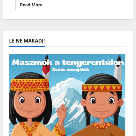
Read
Read More
more
about
Költészet
Napja
–
Irodalmi
műsor
LE NE MARADJ!