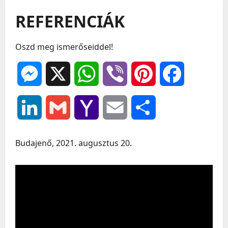
REFERENCIÁK
Oszd meg ismerőseiddel!
Messenger
X
WhatsApp
Viber
Pinterest
Facebook
LinkedIn
Gmail
Yahoo
Email
Ossza
Mail
meg
Budajenő, 2021. augusztus 20.