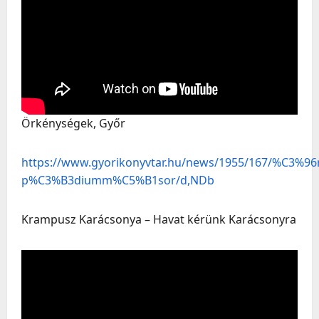
Örkénységek, Győr
https://www.gyorikonyvtar.hu/news/1955/167/%C3%
p%C3%B3diumm%C5%B1sor/d,NDb
Krampusz Karácsonya – Havat kérünk Karácsonyra