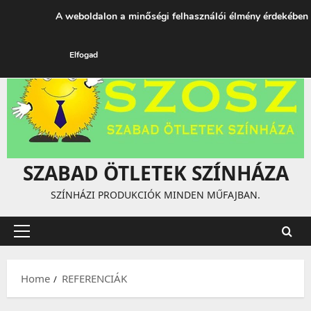
Skip
augusztus 7, 2026
3:54:58 AM
A weboldalon a minőségi felhasználói élmény érdekében 
to
content
Elfogad
SZABAD ÖTLETEK SZÍNHÁZA
SZÍNHÁZI PRODUKCIÓK MINDEN MŰFAJBAN.
Primary
Menu
Home
REFERENCIÁK