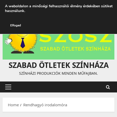
Skip
augusztus 9, 2026
1:00:54 AM
A weboldalon a minőségi felhasználói élmény érdekében sütiket
to
használunk.
content
Elfogad
SZABAD ÖTLETEK SZÍNHÁZA
SZÍNHÁZI PRODUKCIÓK MINDEN MŰFAJBAN.
Primary
Menu
Home
Rendhagyó irodalomóra