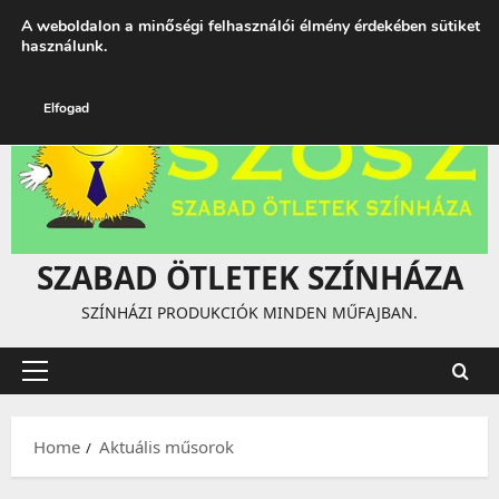
Skip
augusztus 6, 2026
3:42:20 PM
A weboldalon a minőségi felhasználói élmény érdekében sütiket
to
használunk.
content
Elfogad
SZABAD ÖTLETEK SZÍNHÁZA
SZÍNHÁZI PRODUKCIÓK MINDEN MŰFAJBAN.
Primary
Menu
Home
Aktuális műsorok