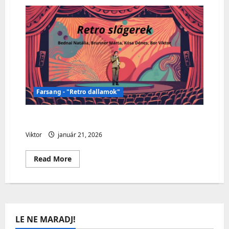
Nőnap
–
„Musicalgyöngyszemek”/
„Operettslágerek”
Farsang - "Retro dallamok"
Farsang -„Retro dallamok”
Viktor
január 21, 2026
Read
Read More
more
about
Farsang
-
„Retro
dallamok”
LE NE MARADJ!