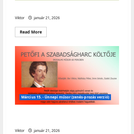
Költészet Napja – Irodalmi műsor
Viktor
január 21, 2026
Read
Read More
more
about
Költészet
Napja
–
Irodalmi
műsor
Március 15. - Ünnepi műsor (zenés-prozás verzió)
Március 15. – Ünnepi műsor (zenés
– prózai verzió)
Viktor
január 21, 2026