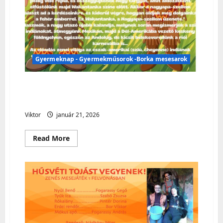
Gyermeknap - Gyermekműsorok -Borka mesesarok
Gyermeknap – Gyermekműsorok –
Borka mesesarok
Viktor
január 21, 2026
Read
Read More
more
about
Gyermeknap
–
Gyermekműsorok
–
Borka
mesesarok