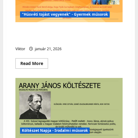
"Húsvéti tojást vegyenek" - Gyermek műsorok
Húsvéti műsor – „Húsvéti tojást
vegyenek!” – Gyermekműsor
Viktor
január 21, 2026
Read
Read More
more
about
Húsvéti
műsor
–
„Húsvéti
tojást
vegyenek!”
–
Gyermekműsor
Költészet Napja - Irodalmi műsorok